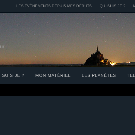
LES ÉVÈNEMENTS DEPUIS MES DÉBUTS
QUI SUIS-JE ?
e
ur
 SUIS-JE ?
MON MATÉRIEL
LES PLANÈTES
TE