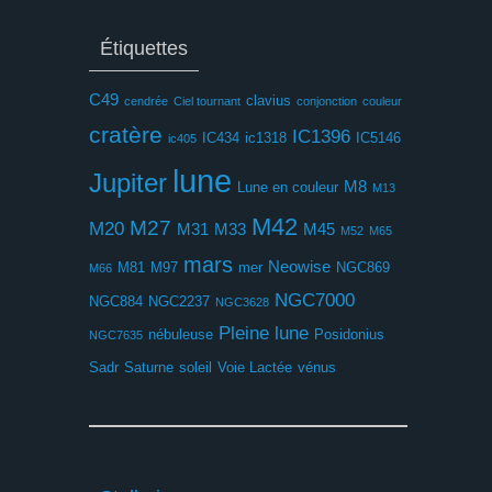
Étiquettes
C49
clavius
cendrée
Ciel tournant
conjonction
couleur
cratère
IC1396
IC434
ic1318
IC5146
ic405
lune
Jupiter
M8
Lune en couleur
M13
M42
M27
M20
M31
M33
M45
M52
M65
mars
Neowise
M81
M97
mer
NGC869
M66
NGC7000
NGC884
NGC2237
NGC3628
Pleine lune
nébuleuse
Posidonius
NGC7635
Sadr
Saturne
soleil
Voie Lactée
vénus