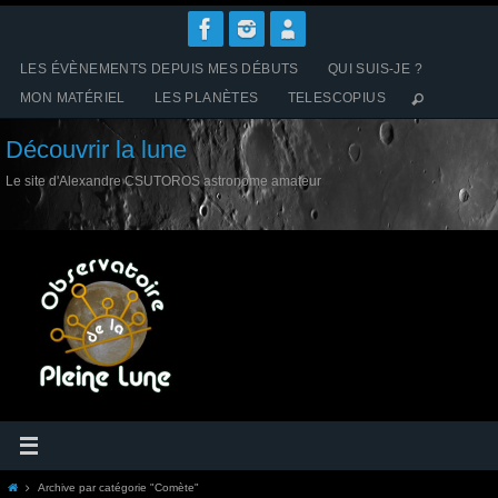
Passer
vers
le
LES ÉVÈNEMENTS DEPUIS MES DÉBUTS
QUI SUIS-JE ?
contenu
MON MATÉRIEL
LES PLANÈTES
TELESCOPIUS
Découvrir la lune
Le site d'Alexandre CSUTOROS astronome amateur
Home
Archive par catégorie "Comète"