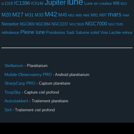
lune
Jupiter
IC1396
M8
ic1318
IC5146
Lune en couleur
M13
M42
mars
M27
M20
M31
M33
M45
M81
M97
mer
M52
M65
M66
NGC7000
Neowise
NGC869
NGC884
NGC2237
NGC3628
NGC7635
Pleine lune
nébuleuse
Posidonius
Sadr
Saturne
soleil
Voie Lactée
vénus
Stellarium
- Planétarium
Mobile Observatory PRO
- Android planétarium
SharpCarp PRO
- Capture planétaire
ToupSky
- Capture ciel profond
Autostakkert
- Traitement planétaire
Siril
- Traitement ciel profond