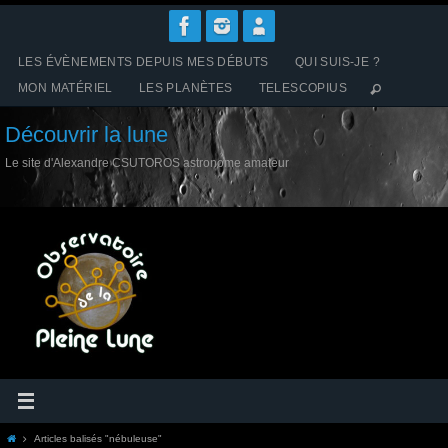
Passer
vers
le
LES ÉVÈNEMENTS DEPUIS MES DÉBUTS
QUI SUIS-JE ?
contenu
MON MATÉRIEL
LES PLANÈTES
TELESCOPIUS
Découvrir la lune
Le site d'Alexandre CSUTOROS astronome amateur
Home
Articles balisés "nébuleuse"