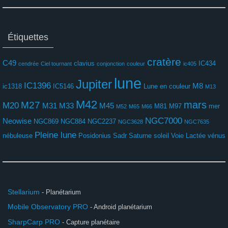
Étiquettes
cratère
C49
clavius
IC434
cendrée
Ciel tournant
conjonction
couleur
ic405
lune
Jupiter
IC1396
M8
ic1318
IC5146
Lune en couleur
M13
M42
mars
M27
M20
M31
M33
M45
M81
M97
mer
M52
M65
M66
NGC7000
Neowise
NGC869
NGC884
NGC2237
NGC3628
NGC7635
Pleine lune
nébuleuse
Posidonius
Sadr
Saturne
soleil
Voie Lactée
vénus
Stellarium
- Planétarium
Mobile Observatory PRO
- Android planétarium
SharpCarp PRO
- Capture planétaire