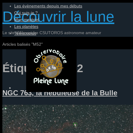
Passer
Les évènements depuis mes débuts
Découvrir la lune
vers
Qui suis-je ?
le
Mon matériel
contenu
Les planètes
Le site d'Alexandre CSUTOROS astronome amateur
Telescopius
Home
Articles balisés "M52"
Étiquette :
M52
NGC 763, la nébuleuse de la Bulle