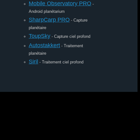
Mobile Observatory PRO
-
Android planétarium
SharpCarp PRO
- Capture
planétaire
ToupSky
- Capture ciel profond
Autostakkert
- Traitement
planétaire
Siril
- Traitement ciel profond