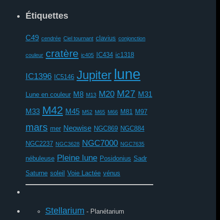
Étiquettes
C49
clavius
cendrée
Ciel tournant
conjonction
cratère
IC434
ic1318
couleur
ic405
lune
Jupiter
IC1396
IC5146
M27
M20
M8
M31
Lune en couleur
M13
M42
M33
M45
M81
M97
M52
M65
M66
mars
Neowise
mer
NGC869
NGC884
NGC7000
NGC2237
NGC3628
NGC7635
Pleine lune
nébuleuse
Posidonius
Sadr
Saturne
soleil
Voie Lactée
vénus
Stellarium
- Planétarium